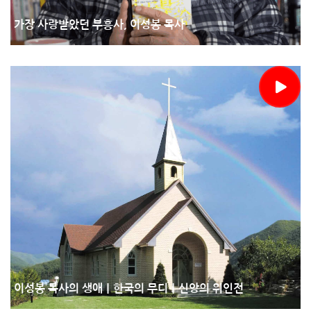
가장 사랑받았던 부흥사, 이성봉 목사
이성봉 목사의 생애ㅣ한국의 무디ㅣ신앙의 위인전