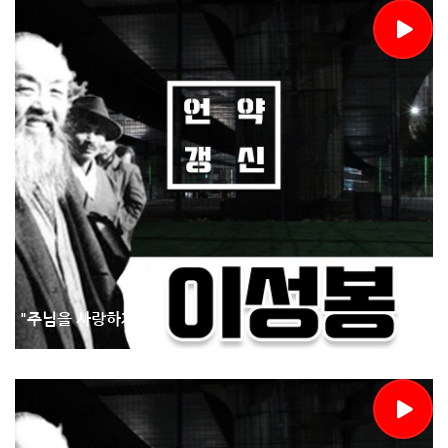
"주님을 사랑하자"