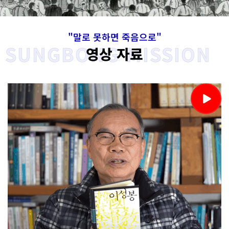
"말로 못하면 죽음으로"
Welcome to SungBong Mission​
Welcome to SungBong Mission​
Welcome to SungBong Mission​
‘말로 못하면 죽음으로’
‘말로 못하면 죽음으로’
‘말로 못하면 죽음으로’
사랑을 전하는 목회자로 복음을 전하는 부
고 이성봉 목사님의 발자취는 주님께서 항
사랑을 전하는 목회자로 복음을 전하는 부
고 이성봉 목사님의 발자취는 주님께서 항
사랑을 전하는 목회자로 복음을 전하는 부
고 이성봉 목사님의 발자취는 주님께서 항
SUNGBONG MISSION
상 동행하셨습니다.
상 동행하셨습니다.
상 동행하셨습니다.
흥사로
흥사로
흥사로
영상 자료
주님의 품에 안기신 고 이성봉 목사님의 뜻을 이어
주님의 품에 안기신 고 이성봉 목사님의 뜻을 이어
주님의 품에 안기신 고 이성봉 목사님의 뜻을 이어
죽도록 충성하라! "네가 장차 받을 고난을 두려워
죽도록 충성하라! "네가 장차 받을 고난을 두려워
죽도록 충성하라! "네가 장차 받을 고난을 두려워
"너는 아이라 하지 말고 내가 너를 누구에게 보내든
"너는 아이라 하지 말고 내가 너를 누구에게 보내든
"너는 아이라 하지 말고 내가 너를 누구에게 보내든
성신이 너희에게 임하시면 너희가 권능을 얻고 또
성신이 너희에게 임하시면 너희가 권능을 얻고 또
성신이 너희에게 임하시면 너희가 권능을 얻고 또
받아 하나님을 사랑하며 예수님을 사랑하며 이웃을
받아 하나님을 사랑하며 예수님을 사랑하며 이웃을
받아 하나님을 사랑하며 예수님을 사랑하며 이웃을
말라 볼지어다 마귀가 장차 너희 가운데서 몇 사람
말라 볼지어다 마귀가 장차 너희 가운데서 몇 사람
말라 볼지어다 마귀가 장차 너희 가운데서 몇 사람
예루살렘과 온 유대와 사마리아와 땅끝까지 이르러
예루살렘과 온 유대와 사마리아와 땅끝까지 이르러
예루살렘과 온 유대와 사마리아와 땅끝까지 이르러
지 너는 가며 내가 네게 무엇을 명하든지 너는 말할
지 너는 가며 내가 네게 무엇을 명하든지 너는 말할
지 너는 가며 내가 네게 무엇을 명하든지 너는 말할
을 옥에 던져 시험을 받게 하리니 너희가 십 일 동안
을 옥에 던져 시험을 받게 하리니 너희가 십 일 동안
을 옥에 던져 시험을 받게 하리니 너희가 십 일 동안
사랑하고 복음을 전하기
사랑하고 복음을 전하기
사랑하고 복음을 전하기
지니라 너는 그들을 인하여 두려워 말라‥‥‥ 내
지니라 너는 그들을 인하여 두려워 말라‥‥‥ 내
지니라 너는 그들을 인하여 두려워 말라‥‥‥ 내
나의 증인이 되리라(행 1 : 8),
나의 증인이 되리라(행 1 : 8),
나의 증인이 되리라(행 1 : 8),
환난을 받으리라 네가 죽도록 충성하라 그리하면 내
환난을 받으리라 네가 죽도록 충성하라 그리하면 내
환난을 받으리라 네가 죽도록 충성하라 그리하면 내
위해 1965년부터 2020년 현재까지 실천적 사명을
위해 1965년부터 2020년 현재까지 실천적 사명을
위해 1965년부터 2020년 현재까지 실천적 사명을
가 오늘날 너로‥‥‥ 견고한 성읍, 쇠기둥, 놋성벽
가 오늘날 너로‥‥‥ 견고한 성읍, 쇠기둥, 놋성벽
가 오늘날 너로‥‥‥ 견고한 성읍, 쇠기둥, 놋성벽
나의 갈 길을 내가 알지 못하고 내 할 일을 내가 알
나의 갈 길을 내가 알지 못하고 내 할 일을 내가 알
나의 갈 길을 내가 알지 못하고 내 할 일을 내가 알
가 생명의 면류관을 네게 주리라" (계 2:10)
가 생명의 면류관을 네게 주리라" (계 2:10)
가 생명의 면류관을 네게 주리라" (계 2:10)
이어온 선교회입니다.
이어온 선교회입니다.
이어온 선교회입니다.
이 되게 하였은즉 그들이 너를 치나 이기지 못하리
이 되게 하였은즉 그들이 너를 치나 이기지 못하리
이 되게 하였은즉 그들이 너를 치나 이기지 못하리
지 못하고 내 할 말을 내가 알지 못하고 내 먹을 것
지 못하고 내 할 말을 내가 알지 못하고 내 먹을 것
지 못하고 내 할 말을 내가 알지 못하고 내 먹을 것
조차 나는 알지 못한다.
조차 나는 알지 못한다.
조차 나는 알지 못한다.
니‥‥‥ 아멘."
니‥‥‥ 아멘."
니‥‥‥ 아멘."
목사님 소개
목사님 소개
목사님 소개
성봉선교회
성봉선교회
성봉선교회
목사님 생애와 사상
목사님 생애와 사상
목사님 생애와 사상
목사님 자료실
목사님 자료실
목사님 자료실