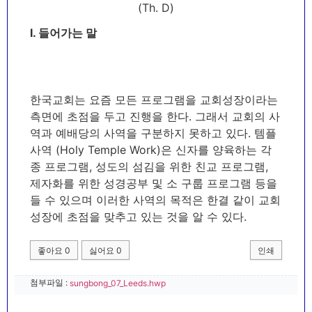
(Th. D)
Ⅰ
.
들어가는 말
한국교회는 요즘 모든 프로그램을 교회성장이라는
측면에 초점을 두고 진행을 한다. 그래서 교회의 사
역과 예배당의 사역을 구분하지 못하고 있다. 템플
사역 (Holy Temple Work)은 신자를 양육하는 각
종 프로그램, 성도의 섬김을 위한 친교 프로그램,
제자화를 위한 성경공부 및 소 구룹 프로그램 등을
들 수 있으며 이러한 사역의 목적은 한결 같이 교회
성장에 초점을 맞추고 있는 것을 알 수 있다.
좋아요
0
싫어요
0
인쇄
첨부파일 :
sungbong_07_Leeds.hwp