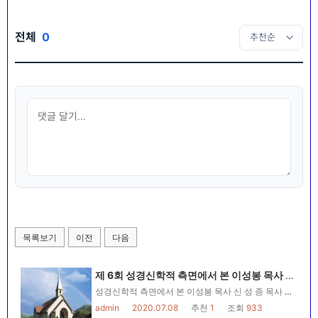
전체
0
목록보기
이전
다음
제 6회 성경신학적 측면에서 본 이성봉 목사 - 신성종목사(미국 Temple Univ.(Ph.D.)/월편동산교회 담임)
성경신학적 측면에서 본 이성봉 목사 신 성 종 목사 미국 Temple Univ.(Ph.D.)/월편동산교회 담임 지금 우리는 풍요의 시대, 감각시대, 물량시대에 살고 있다. 과연 한국 교회는 지금 어디로 가야 하는가? 문제는 한국 교회가 귀족화되고 있고, 시장 화되고 있으며, 도시문화 중심적으로 흐르고 있다. 물량주의와 기복신앙으로 흐르고 있다. 게다가 국경선과도 같은 교단의 장벽이 여기저기 그어져 있다. 이런 시점에서 이성봉 목사에 대해 살펴보는 것은 큰 의미가 있다고 본다. 왜냐하면 그는 구령을 위해 교단의 장벽을 넘어 복음의 불길을 한국은 물론 만주와 미국까지 불사르려고 했기 때문이다.
admin
ㆍ
2020.07.08
ㆍ
추천
1
ㆍ
조회
933