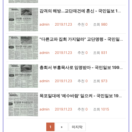
감격의 해방...교단재건에 혼신 - 국민일보 19901025~19901116
admin
ㆍ
2019.11.23
ㆍ
추천
0
ㆍ
조회
980
"다른교파 집회 가지말라" 교단명령 - 국민일보 19901025~19901116
admin
ㆍ
2019.11.23
ㆍ
추천
0
ㆍ
조회
931
총회서 부흥목사로 임명받아 - 국민일보 19901025~19901116
admin
ㆍ
2019.11.23
ㆍ
추천
0
ㆍ
조회
973
목포일대에 '예수바람' 일으켜 - 국민일보 19901025~19901116
admin
ㆍ
2019.11.23
ㆍ
추천
0
ㆍ
조회
1015
1
»
마지막