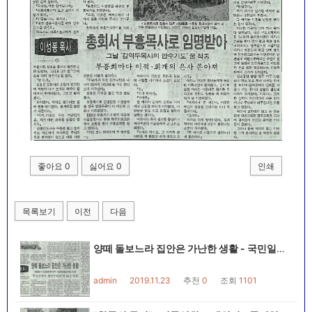
좋아요
0
싫어요
0
인쇄
목록보기
이전
다음
양떼 돌보느라 집안은 가난한 생활 - 국민일보 19901025~19901116
admin
ㆍ
2019.11.23
ㆍ
추천
0
ㆍ
조회
1101