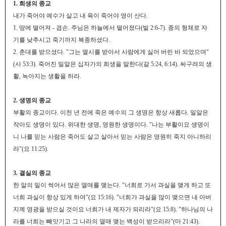
1. 희생의 종교
내가 죽어야 예수가 살고 내 육이 죽어야 영이 산다.
1. 땅에 떨어져 - 겸손. 주님은 하늘에서 떨어졌다(빌 2:6-7). 종의 형체로 자
기를 낮추시고 죽기까지 복종하셨다.
2. 춘대를 받으셨다. "그는 멸시를 받아서 사람에게 싫어 버린 바 되었으며"
(사 53:3). 죽어진 밀알은 십자가의 희생을 말한다(갈 5:24, 6:14). 싸구려의 생
활, 녹아지는 생활을 하라.
2. 생명의 종교
부활의 종교이다. 이천 년 전에 죽은 예수의 그 생명은 항상 새롭다. 밀알은
작아도 생명이 있다. 위대한 생명, 영원한 생명이다. "나는 부활이요 생명이
니 나를 믿는 사람은 죽어도 살고 살아서 믿는 사람은 영원히 죽지 아니하리
라"(요 11:25).
3. 결실의 종교
한 알의 밀이 썩어서 많은 열매를 맺는다. "너희로 가서 과실을 맺게 하고 또
너희 과실이 항상 있게 하여"(요 15:16). "너희가 과실을 많이 맺으면 내 아버
지께 영광을 받으실 것이요 너희가 내 제자가 되리라"(요 15:8). "하나님의 나
라를 너희는 빼앗기고 그 나라의 열매 맺는 백성이 받으리라"(마 21:43).