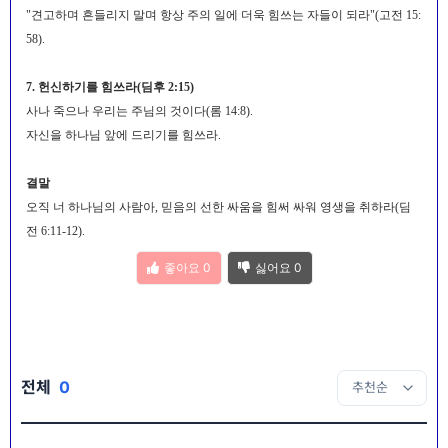
"견고하며 흔들리지 말며 항상 주의 일에 더욱 힘쓰는 자들이 되라"(고전 15:
58).
7. 헌신하기를 힘쓰라(딤후 2:15)
사나 죽으나 우리는 주님의 것이다(롬 14:8).
자신을 하나님 앞에 드리기를 힘쓰라.
결말
오직 너 하나님의 사람아, 믿음의 선한 싸움을 힘써 싸워 영생을 취하라(딤
전 6:11-12).
좋아요
0
싫어요
0
전체
0