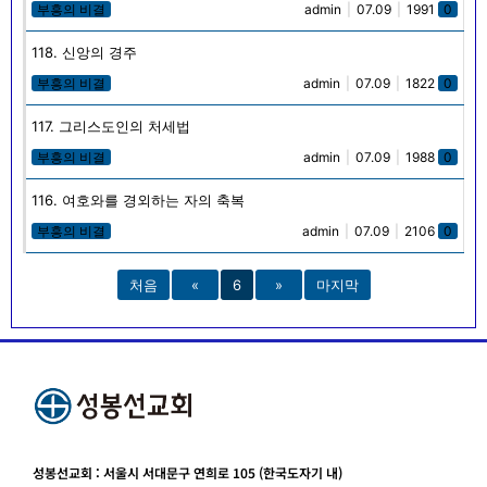
부흥의 비결
admin
|
07.09
|
1991
0
118. 신앙의 경주
부흥의 비결
admin
|
07.09
|
1822
0
117. 그리스도인의 처세법
부흥의 비결
admin
|
07.09
|
1988
0
116. 여호와를 경외하는 자의 축복
부흥의 비결
admin
|
07.09
|
2106
0
처음
«
6
»
마지막
성봉선교회 : 서울시 서대문구 연희로 105 (한국도자기 내)