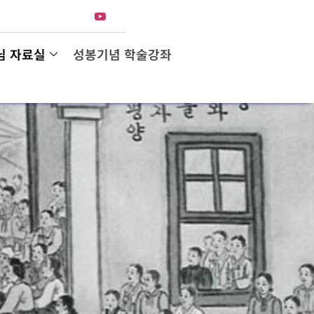
님 자료실
성봉기념 학술강좌