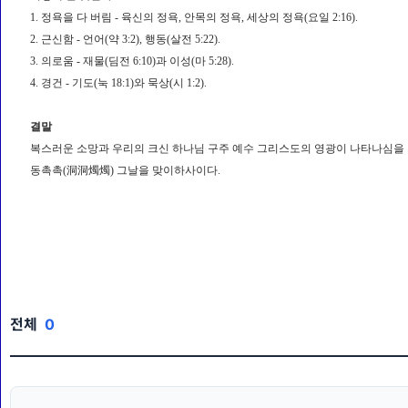
1. 정욕을 다 버림 - 육신의 정욕, 안목의 정욕, 세상의 정욕(요일 2:16).
2. 근신함 - 언어(약 3:2), 행동(살전 5:22).
3. 의로움 - 재물(딤전 6:10)과 이성(마 5:28).
4. 경건 - 기도(눅 18:1)와 묵상(시 1:2).
결말
복스러운 소망과 우리의 크신 하나님 구주 예수 그리스도의 영광이 나타나심을 기
동촉촉(洞洞燭燭) 그날을 맞이하사이다.
전체
0