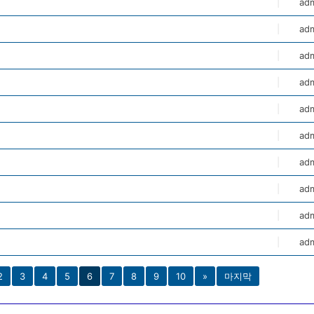
|
ad
|
ad
|
ad
|
ad
|
ad
|
ad
|
ad
|
ad
|
ad
|
ad
2
3
4
5
6
7
8
9
10
»
마지막