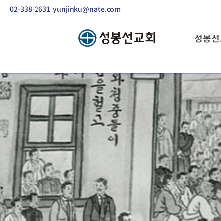
02-338-2631
yunjinku@nate.com
성봉선