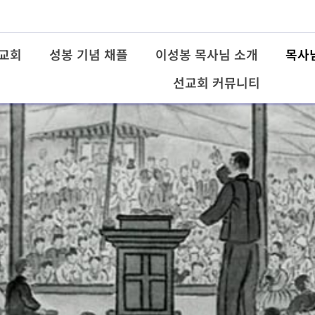
교회
성봉 기념 채플
이성봉 목사님 소개
목사
선교회 커뮤니티