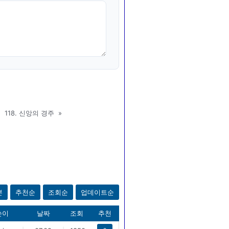
118. 신앙의 경주
»
본
추천순
조회순
업데이트순
쓴이
날짜
조회
추천