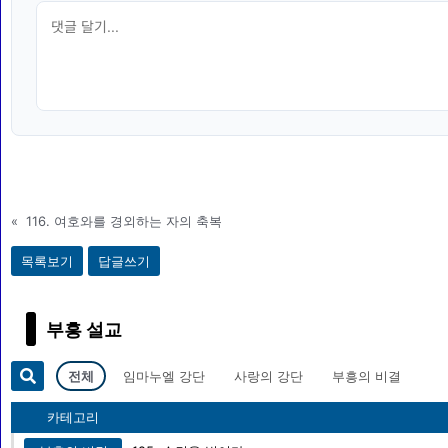
«
116. 여호와를 경외하는 자의 축복
목록보기
답글쓰기
부흥 설교
전체
임마누엘 강단
사랑의 강단
부흥의 비결
카테고리