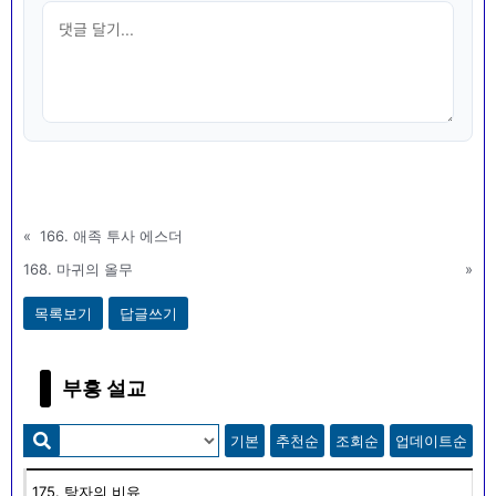
«
166. 애족 투사 에스더
168. 마귀의 올무
»
목록보기
답글쓰기
부흥 설교
기본
추천순
조회순
업데이트순
175. 탕자의 비유