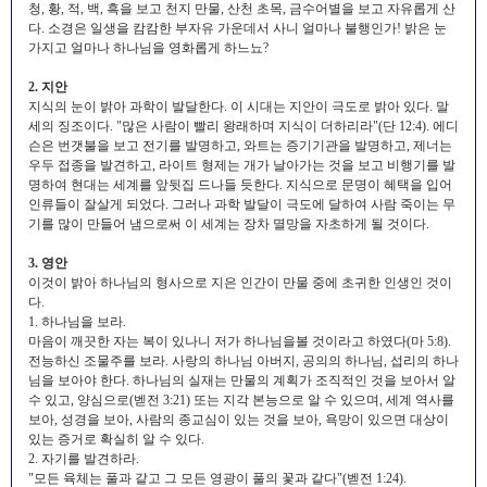
청, 황, 적, 백, 흑을 보고 천지 만물, 산천 초목, 금수어별을 보고 자유롭게 산
다. 소경은 일생을 캄캄한 부자유 가운데서 사니 얼마나 불행인가! 밝은 눈
가지고 얼마나 하나님을 영화롭게 하느뇨?
2. 지안
지식의 눈이 밝아 과학이 발달한다. 이 시대는 지안이 극도로 밝아 있다. 말
세의 징조이다. "많은 사람이 빨리 왕래하며 지식이 더하리라"(단 12:4). 에디
슨은 번갯불을 보고 전기를 발명하고, 와트는 증기기관을 발명하고, 제너는
우두 접종을 발견하고, 라이트 형제는 개가 날아가는 것을 보고 비행기를 발
명하여 현대는 세계를 앞뒷집 드나들 듯한다. 지식으로 문명이 혜택을 입어
인류들이 잘살게 되었다. 그러나 과학 발달이 극도에 달하여 사람 죽이는 무
기를 많이 만들어 냄으로써 이 세계는 장차 멸망을 자초하게 될 것이다.
3. 영안
이것이 밝아 하나님의 형사으로 지은 인간이 만물 중에 초귀한 인생인 것이
다.
1. 하나님을 보라.
마음이 깨끗한 자는 복이 있나니 저가 하나님을볼 것이라고 하였다(마 5:8).
전능하신 조물주를 보라. 사랑의 하나님 아버지, 공의의 하나님, 섭리의 하나
님을 보아야 한다. 하나님의 실재는 만물의 계획가 조직적인 것을 보아서 알
수 있고, 양심으로(벧전 3:21) 또는 지각 본능으로 알 수 있으며, 세계 역사를
보아, 성경을 보아, 사람의 종교심이 있는 것을 보아, 욕망이 있으면 대상이
있는 증거로 확실히 알 수 있다.
2. 자기를 발견하라.
"모든 육체는 풀과 같고 그 모든 영광이 풀의 꽃과 같다"(벧전 1:24).