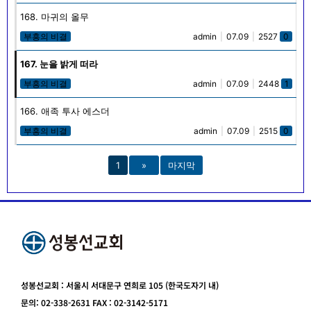
168. 마귀의 올무
부흥의 비결
admin
|
07.09
|
2527
0
167. 눈을 밝게 떠라
부흥의 비결
admin
|
07.09
|
2448
1
166. 애족 투사 에스더
부흥의 비결
admin
|
07.09
|
2515
0
1
»
마지막
성봉선교회 : 서울시 서대문구 연희로 105 (한국도자기 내)
문의: 02-338-2631 FAX : 02-3142-5171