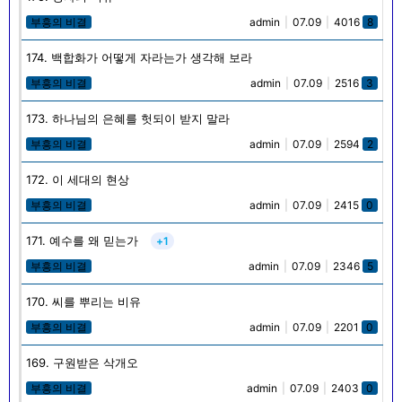
부흥의 비결
admin
|
07.09
|
4016
8
174. 백합화가 어떻게 자라는가 생각해 보라
부흥의 비결
admin
|
07.09
|
2516
3
173. 하나님의 은혜를 헛되이 받지 말라
부흥의 비결
admin
|
07.09
|
2594
2
172. 이 세대의 현상
부흥의 비결
admin
|
07.09
|
2415
0
171. 예수를 왜 믿는가
+1
부흥의 비결
admin
|
07.09
|
2346
5
170. 씨를 뿌리는 비유
부흥의 비결
admin
|
07.09
|
2201
0
169. 구원받은 삭개오
부흥의 비결
admin
|
07.09
|
2403
0