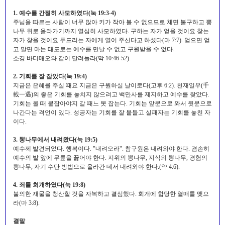
1. 예수를 간절히 사모하였다(눅 19:3-4)
주님을 따르는 사람이 너무 많아 키가 작아 볼 수 없으므로 체면 불구하고 뽕
나무 위로 올라가기까지 열심히 사모하였다. 구하는 자가 얻을 것이요 찾는
자가 찾을 것이요 두드리는 자에게 열어 주신다고 하셨다(마 7:7). 얻으면 얻
고 말면 마는 태도로는 예수를 만날 수 없고 구원받을 수 없다.
소경 바디매오와 같이 달려들라(막 10:46-52).
2. 기회를 잘 잡았다(눅 19:4)
지금은 은혜를 주실 때요 지금은 구원하실 날이로다(고후 6:2). 천재일우(千
載一遇)의 좋은 기회를 놓치지 않으려고 백만사를 제지하고 예수를 찾았다.
기회는 올 때 붙잡아야지 갈 때느 못 잡는다. 기회는 앞문으로 와서 뒷문으로
나간다는 격언이 있다. 성공자는 기회를 잘 붙들고 실패자는 기회를 놓친 자
이다.
3. 뽕나무에서 내려왔다(눅 19:5)
예수께 발견되었다. 행복이다. "내려오라". 참구원은 내려와야 한다. 겸손히
예수의 발 앞에 무릎을 꿇어야 한다. 지위의 뽕나무, 지식의 뽕나무, 경험의
뽕나무, 자기 수단 방법으로 올라간 데서 내려와야 한다.(약 4:6).
4. 죄를 회개하였다(눅 19:8)
불의한 재물을 청산할 것을 자복하고 결심했다. 회개에 합당한 열매를 맺으
라(마 3:8).
결말