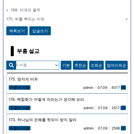
«
168. 마귀의 올무
170. 씨를 뿌리는 비유
»
목록보기
답글쓰기
부흥 설교
기본
추천순
조회순
업데이트순
175. 탕자의 비유
부흥의 비결
admin
|
07.09
|
4017
8
174. 백합화가 어떻게 자라는가 생각해 보라
부흥의 비결
admin
|
07.09
|
2517
3
173. 하나님의 은혜를 헛되이 받지 말라
부흥의 비결
admin
|
07.09
|
2596
2